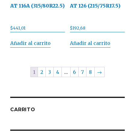
AT 116A (315/80R22.5)
AT 126 (215/75R17.5)
$
441,01
$
192,68
Añadir al carrito
Añadir al carrito
1
2
3
4
…
6
7
8
→
CARRITO