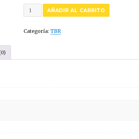
AT35S
AÑADIR AL CARRITO
(11R22.5-
16)
Categoría:
TBR
cantidad
(0)