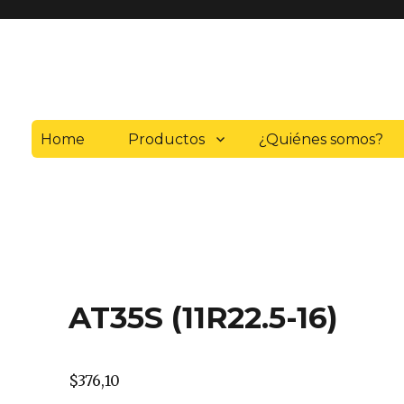
Home
Productos
¿Quiénes somos?
AT35S (11R22.5-16)
$
376,10