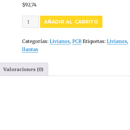
$
92,74
ATHENA
AÑADIR AL CARRITO
SP-
7
Categorías:
Livianos
,
PCR
Etiquetas:
Livianos
,
(215/60R16)
llantas
cantidad
Valoraciones (0)