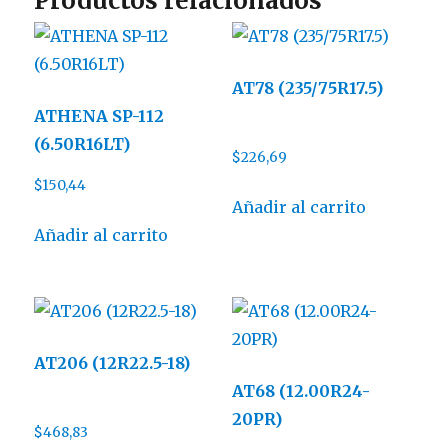
Productos relacionados
AT78 (235/75R17.5)
ATHENA SP-112
(6.50R16LT)
$
226,69
$
150,44
Añadir al carrito
Añadir al carrito
AT206 (12R22.5-18)
AT68 (12.00R24-
20PR)
$
468,83